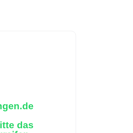
ingen.de
itte das